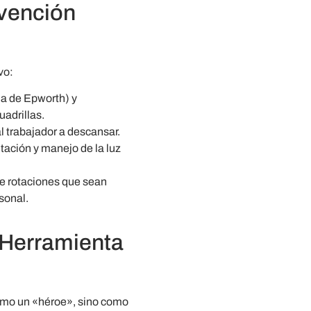
rvención
vo:
la de Epworth) y
uadrillas.
l trabajador a descansar.
tación y manejo de la luz
e rotaciones que sean
sonal.
 Herramienta
como un «héroe», sino como