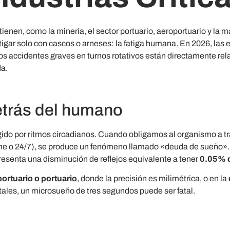
ienen, como la minería, el sector portuario, aeroportuario y la m
igar solo con cascos o arneses: la fatiga humana. En 2026, las 
s accidentes graves en turnos rotativos están directamente rela
da.
etrás del humano
ido por ritmos circadianos. Cuando obligamos al organismo a tr
oche o 24/7), se produce un fenómeno llamado «deuda de sueño».
presenta una disminución de reflejos equivalente a tener
0.05% d
ortuario o portuario
, donde la precisión es milimétrica, o en la
vitales, un microsueño de tres segundos puede ser fatal.