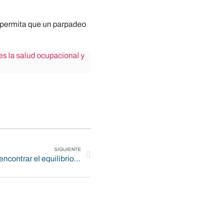
No permita que un parpadeo
es la salud ocupacional y
SIGUIENTE
Paternidad y trabajo: El reto de encontrar el equilibrio sin descuidar la salud